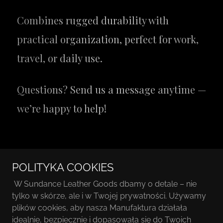
POLITYKA COOKIES
Copyright © SUNDANCE LEATHER GOODS - RĘKODZIEŁO
W Sundance Leather Goods dbamy o detale – nie
SKÓRZANE PREMIUM. Wszystkie teksty, zdjęcia, ilustracje
tylko w skórze, ale i w Twojej prywatności. Używamy
oraz projekty są autorstwa właściciela marki.
plików cookies, aby nasza Manufaktura działała
idealnie, bezpiecznie i dopasowała się do Twoich
MANUFAKTURA