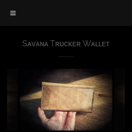
Sᴀᴠᴀɴᴀ Tʀᴜᴄᴋᴇʀ Wᴀʟʟᴇᴛ