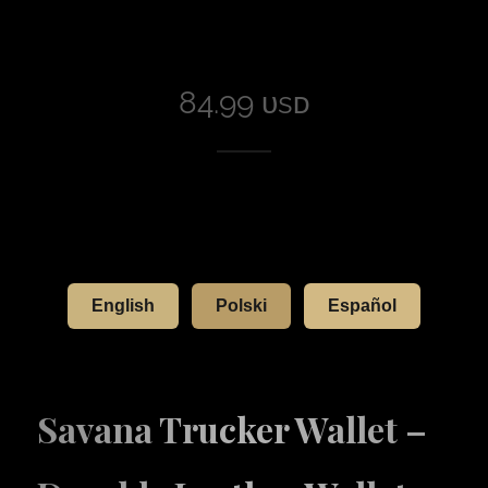
84.99 ᴜsᴅ